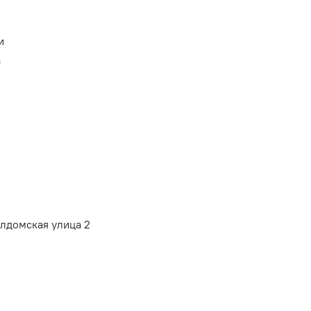
и
а
алдомская улица 2