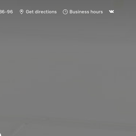
-86-96
Get directions
Business hours
Ь