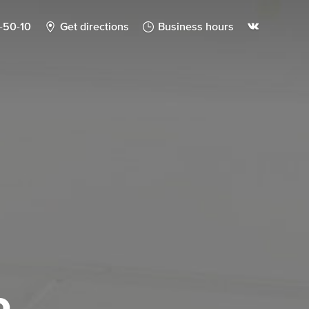
4-50-10
Get directions
Business hours
Ь