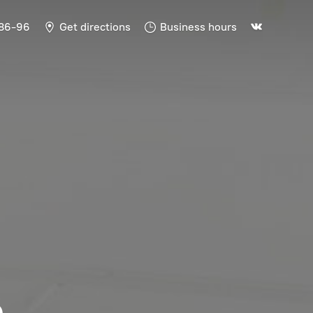
-86-96
Get directions
Business hours
Ь