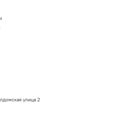
и
а
алдомская улица 2