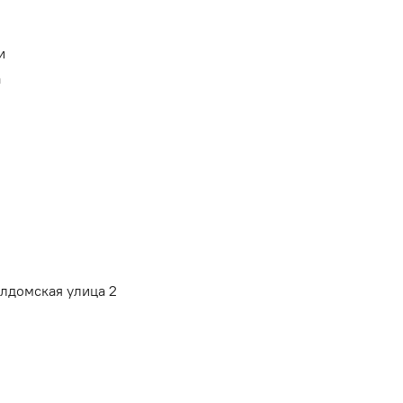
и
а
алдомская улица 2