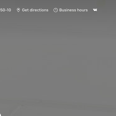
-50-10
Get directions
Business hours
Ь