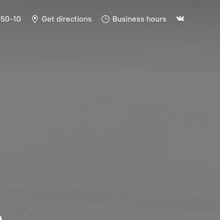
-50-10
Get directions
Business hours
Ь