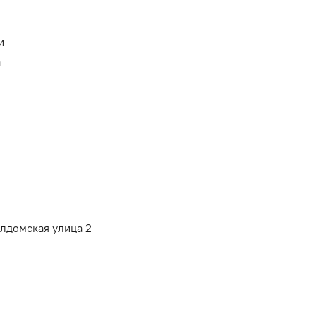
и
а
алдомская улица 2