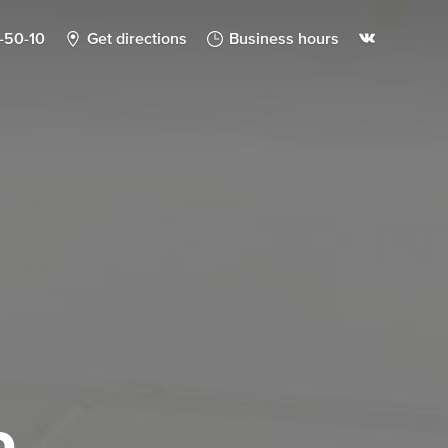
4-50-10
Get directions
Business hours
Ь