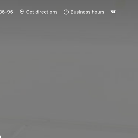
-86-96
Get directions
Business hours
Ь