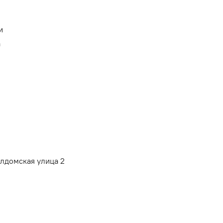
и
а
алдомская улица 2