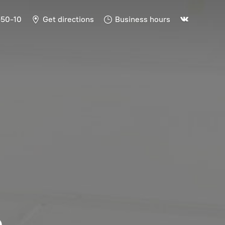
-50-10
Get directions
Business hours
Ь