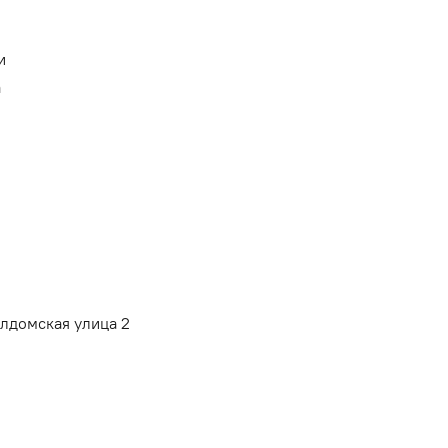
и
а
алдомская улица 2