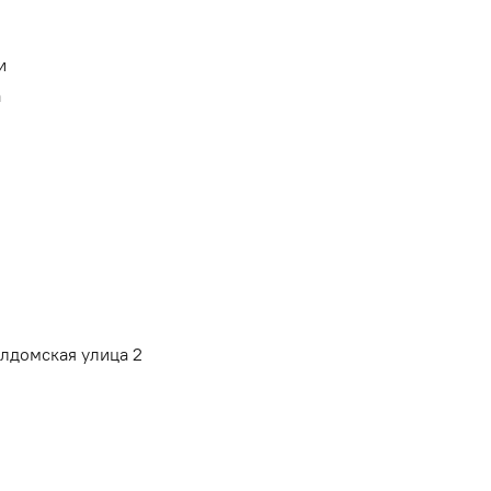
и
а
алдомская улица 2