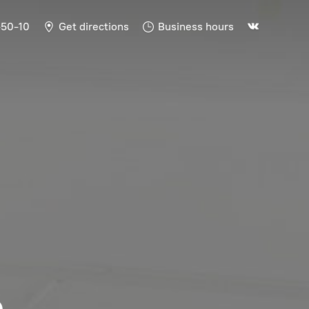
-50-10
Get directions
Business hours
Ь