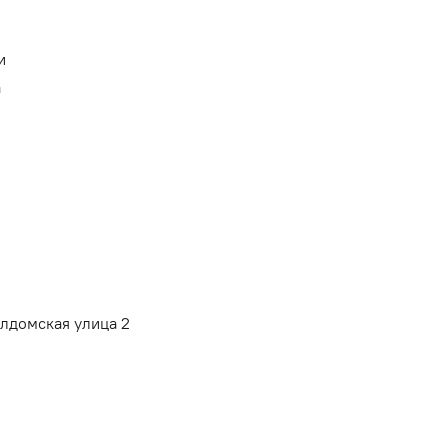
и
а
алдомская улица 2