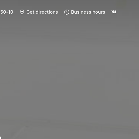
-50-10
Get directions
Business hours
Ь