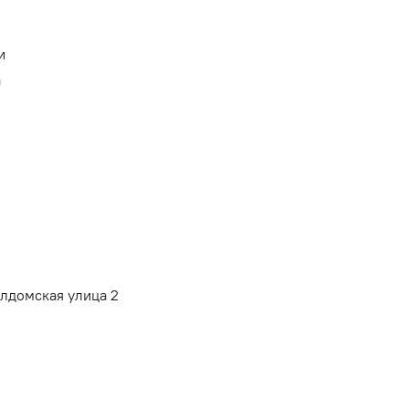
и
а
алдомская улица 2