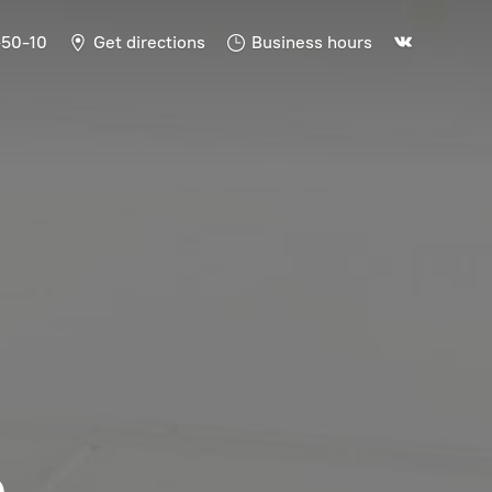
-50-10
Get directions
Business hours
Ь