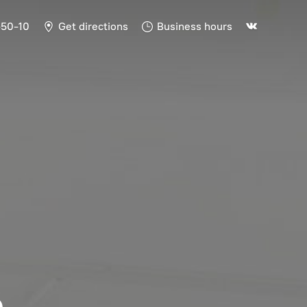
-50-10
Get directions
Business hours
Ь