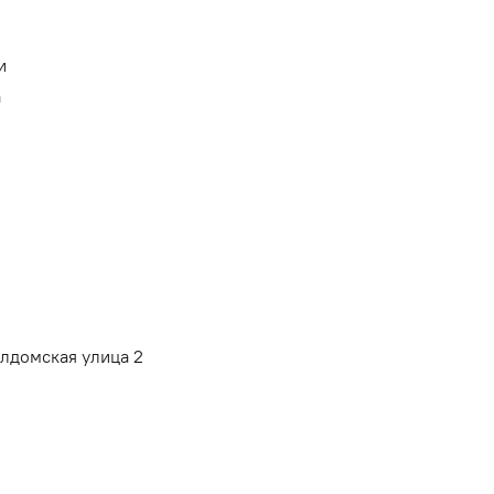
и
а
алдомская улица 2