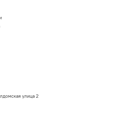
и
а
алдомская улица 2