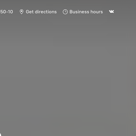
-50-10
Get directions
Business hours
Ь