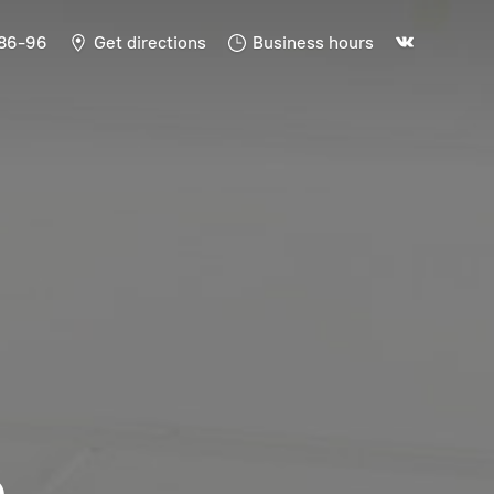
-86-96
Get directions
Business hours
Ь