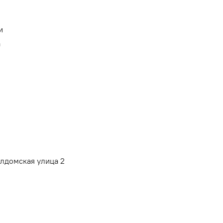
и
а
алдомская улица 2