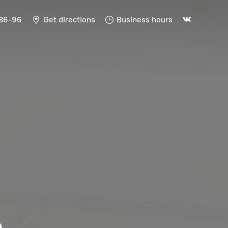
-86-96
Get directions
Business hours
Ь