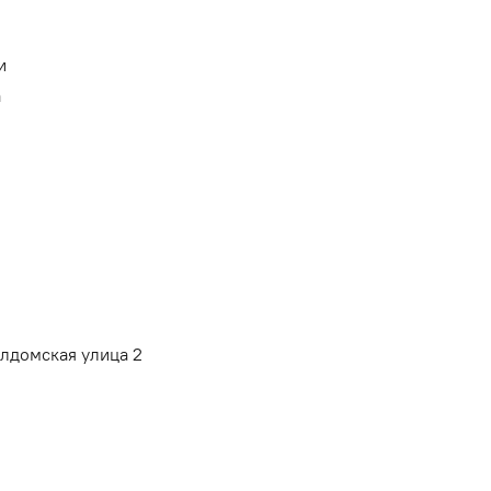
и
а
алдомская улица 2