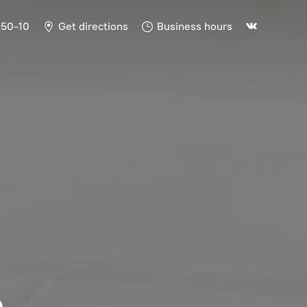
-50-10
Get directions
Business hours
Ь