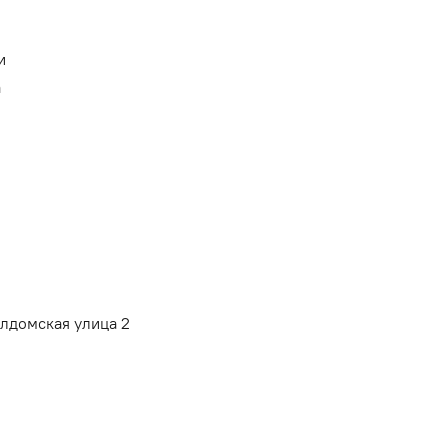
и
а
алдомская улица 2