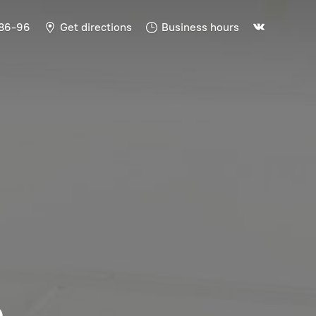
-86-96
Get directions
Business hours
Ь