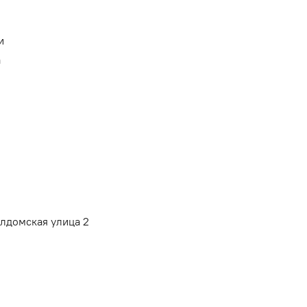
и
а
алдомская улица 2