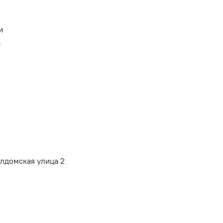
и
а
алдомская улица 2