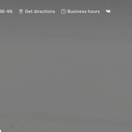
-86-96
Get directions
Business hours
Ь