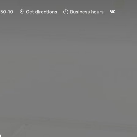
-50-10
Get directions
Business hours
Ь