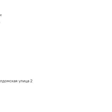
и
а
алдомская улица 2